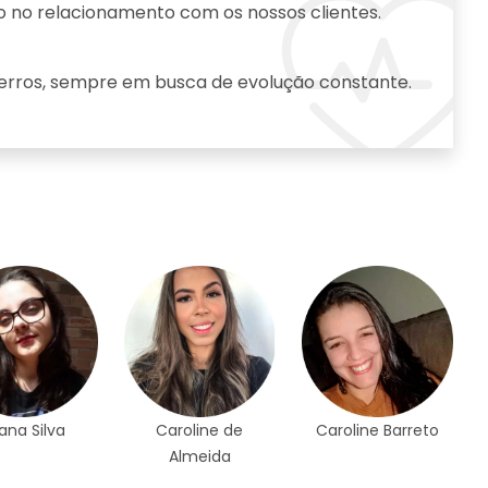
 no meio ambiente.
Contri
veteri
da natureza, a Cfaz é uma empresa comprometida
O proje
iana Silva
Caroline de
Caroline Barreto
Almeida