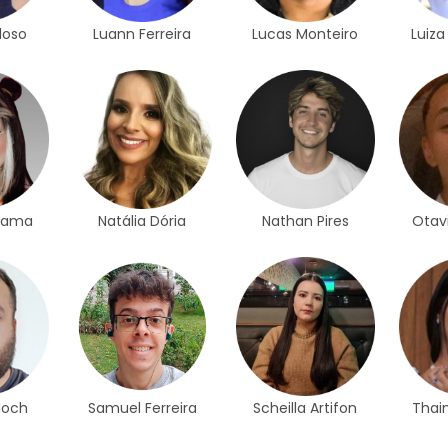
loso
Luann Ferreira
Lucas Monteiro
Luiza
Gama
Natália Dória
Nathan Pires
Otav
loch
Samuel Ferreira
Scheilla Artifon
Thai