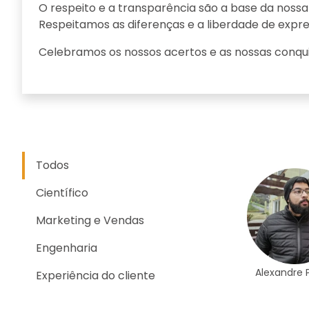
s.
Os consumidores estão se tornando cada dia mai
Com armazenamento e distribuição de exames pel
tante.
com a sua responsabilidade ambiental.
Todos
Científico
Marketing e Vendas
Engenharia
Alexandre 
Experiência do cliente