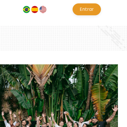
pt
es
en
Entrar