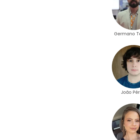
Germano Te
João Pér