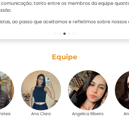
s conscientes do impacto que seus hábitos podem gerar
a Nuvem, além de iniciativas de apoio à preservação 
Equipe
Pateis
Ana Clara
Angelica Ribeiro
Ar